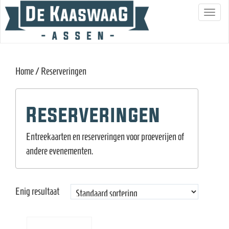
S
c
h
a
Home
/ Reserveringen
k
e
l
Reserveringen
n
a
Entreekaarten en reserveringen voor proeverijen of
v
andere evenementen.
i
g
a
Enig resultaat
t
i