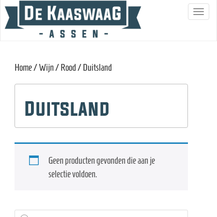
S
c
h
a
Home
/
Wijn
/
Rood
/ Duitsland
k
e
l
Duitsland
n
a
v
i
Geen producten gevonden die aan je
g
selectie voldoen.
a
t
i
Producten