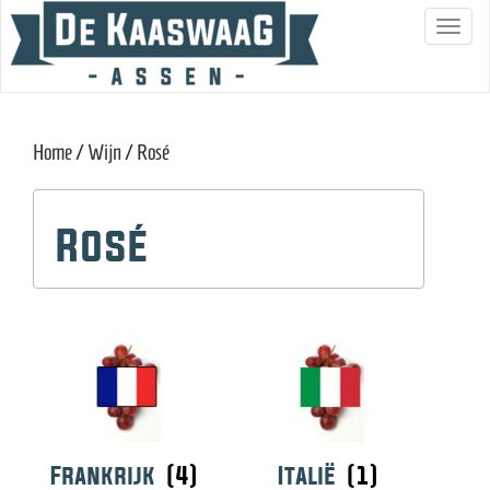
S
c
h
a
Home
/
Wijn
/ Rosé
k
e
l
Rosé
n
a
v
i
g
a
t
i
Frankrijk
(4)
Italië
(1)