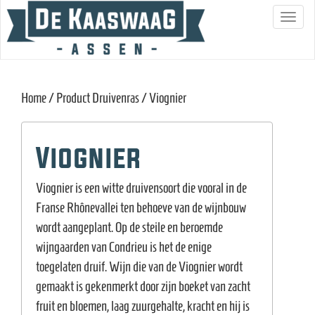
S
c
h
a
Home
/ Product Druivenras / Viognier
k
e
l
Viognier
n
a
Viognier is een witte druivensoort die vooral in de
v
Franse Rhônevallei ten behoeve van de wijnbouw
i
wordt aangeplant. Op de steile en beroemde
g
wijngaarden van Condrieu is het de enige
a
toegelaten druif. Wijn die van de Viognier wordt
t
gemaakt is gekenmerkt door zijn boeket van zacht
i
fruit en bloemen, laag zuurgehalte, kracht en hij is