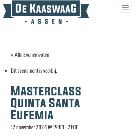
S
c
h
a
k
e
« Alle Evenementen
l
n
Dit evenement is voorbij.
a
v
Masterclass
i
Quinta Santa
g
Eufemia
a
t
12 november 2024 @ 19:00
-
21:00
i