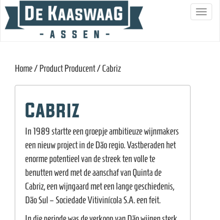
S
c
h
a
Home
/ Product Producent / Cabriz
k
e
l
Cabriz
n
a
In 1989 startte een groepje ambitieuze wijnmakers
v
een nieuw project in de Dão regio. Vastberaden het
i
enorme potentieel van de streek ten volle te
g
benutten werd met de aanschaf van Quinta de
a
Cabriz, een wijngaard met een lange geschiedenis,
t
Dão Sul – Sociedade Vitivinícola S.A. een feit.
i
In die periode was de verkoop van Dão wijnen sterk