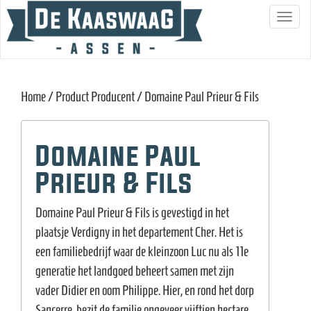
S
c
h
a
Home
/ Product Producent / Domaine Paul Prieur & Fils
k
e
l
Domaine Paul
n
Prieur & Fils
a
v
Domaine Paul Prieur & Fils is gevestigd in het
i
plaatsje Verdigny in het departement Cher. Het is
g
een familiebedrijf waar de kleinzoon Luc nu als 11e
a
generatie het landgoed beheert samen met zijn
t
vader Didier en oom Philippe. Hier, en rond het dorp
i
Sancerre, bezit de familie ongeveer vijftien hectare