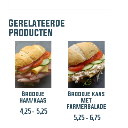
Gerelateerde
producten
Broodje
Broodje kaas
ham/kaas
met
farmersalade
Prijsklasse:
4,25
-
5,25
Prijsklasse:
5,25
-
6,75
4,25
5,25