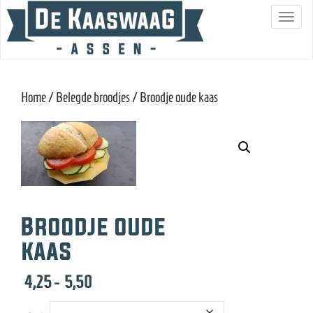
S
c
h
a
Home
/
Belegde broodjes
/ Broodje oude kaas
k
e
l
n
a
v
i
Broodje oude
g
kaas
a
t
Prijsklasse:
4,25
-
5,50
i
4,25