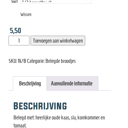
e
Soort
tot
Wissen
5,50
5,50
Broodje
Toevoegen aan winkelwagen
oude
kaas
SKU:
N/B
Categorie:
Belegde broodjes
aantal
Beschrijving
Aanvullende informatie
Beschrijving
Belegd met: heerlijke oude kaas, sla, komkommer en
tomaat.