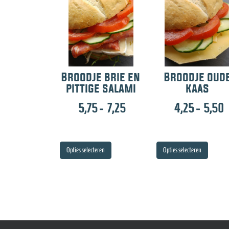
Broodje brie en
Broodje oud
pittige salami
kaas
Prijsklasse:
P
5,75
-
7,25
4,25
-
5,50
5,75
4
tot
t
Dit
Dit
Opties selecteren
Opties selecteren
7,25
5
product
produc
heeft
heeft
meerdere
meerd
variaties.
variati
Deze
Deze