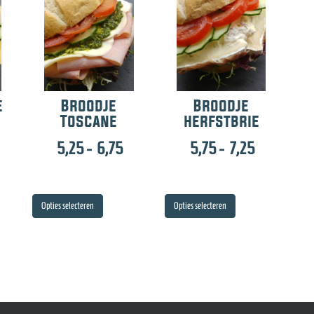
e
Broodje
Broodje
Toscane
herfstbrie
rijsklasse:
Prijsklasse:
Prijsklasse
5,25
-
6,75
5,75
-
7,25
,25
5,25
5,75
ot
tot
tot
Dit
Dit
Opties selecteren
Opties selecteren
,50
6,75
7,25
t
product
product
heeft
heeft
ere
meerdere
meerdere
es.
variaties.
variaties.
Deze
Deze