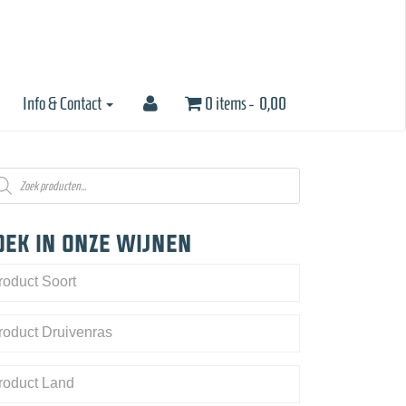
Info & Contact
0 items -
0,00
oducten
eken
oek in onze wijnen