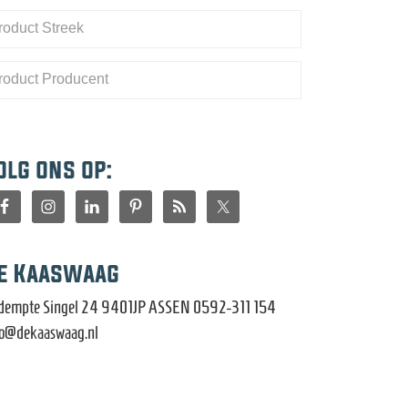
olg ons op:
e Kaaswaag
dempte Singel 24 9401JP ASSEN 0592-311 154
fo@dekaaswaag.nl