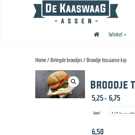
Winkel
Home
/
Belegde broodjes
/ Broodje toscaanse kip
Broodje 
Prijsk
5,25
-
6,75
5,25
Soort
tot
6,75
6,50