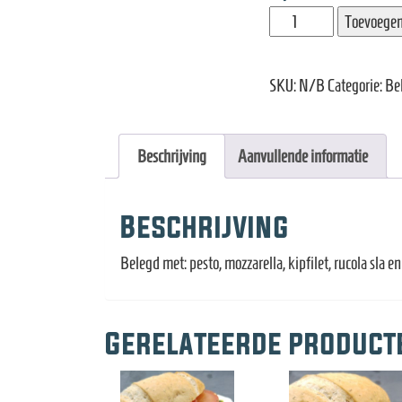
Broodje
Toevoegen
toscaanse
kip
SKU:
N/B
Categorie:
Be
aantal
Beschrijving
Aanvullende informatie
Beschrijving
Belegd met: pesto, mozzarella, kipfilet, rucola sla e
Gerelateerde product