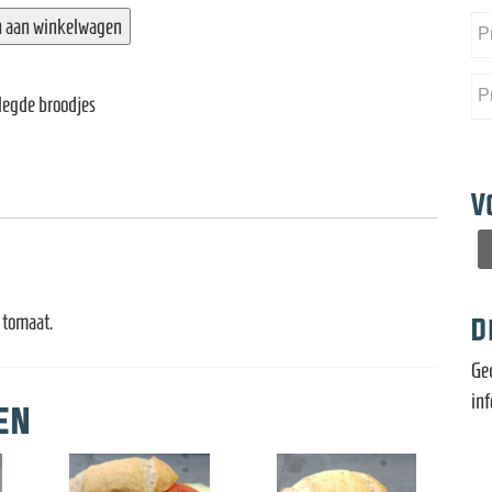
 aan winkelwagen
legde broodjes
V
n tomaat.
D
Ge
in
en