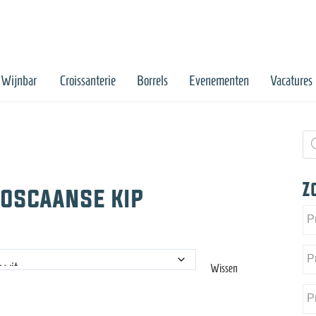
Wijnbar
Croissanterie
Borrels
Evenementen
Vacatures
Pr
zo
Z
toscaanse kip
lasse:
Wissen