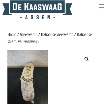
S
c
h
a
Home
/
Vleeswaren
/
Italiaanse vleeswaren
/ Italiaanse
k
salami van wildzwijn
e
l
n
a
v
i
g
a
t
i