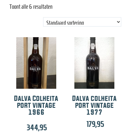
e
Toont alle 6 resultaten
Dalva Colheita
Dalva colheita
port vintage
port vintage
1966
1977
179,95
344,95