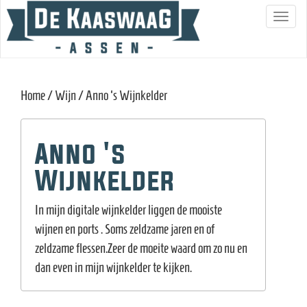
S
c
h
a
Home
/
Wijn
/ Anno 's Wijnkelder
k
e
l
Anno 's
n
Wijnkelder
a
v
In mijn digitale wijnkelder liggen de mooiste
i
wijnen en ports . Soms zeldzame jaren en of
g
zeldzame flessen.Zeer de moeite waard om zo nu en
a
dan even in mijn wijnkelder te kijken.
t
i