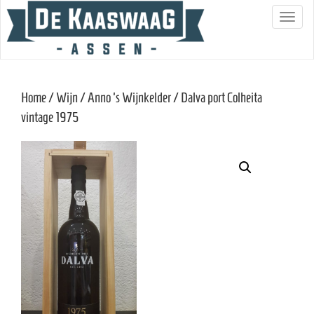
S
c
h
a
Home
/
Wijn
/
Anno 's Wijnkelder
/ Dalva port Colheita
k
vintage 1975
e
l
n
a
v
i
g
a
t
i