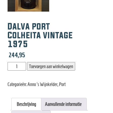
e
Dalva port
Colheita vintage
1975
244,95
Dalva
Toevoegen aan winkelwagen
port
Colheita
Categorieën:
Anno 's Wijnkelder
,
Port
vintage
1975
aantal
Beschrijving
Aanvullende informatie