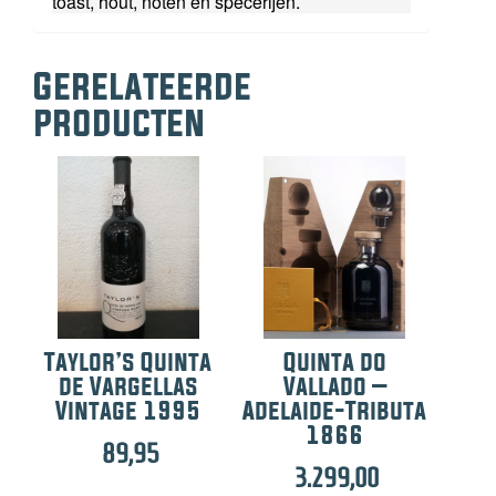
toast, hout, noten en specerijen.
Gerelateerde
producten
Taylor’s Quinta
Quinta do
de Vargellas
Vallado –
Vintage 1995
Adelaide-Tributa
1866
89,95
3.299,00