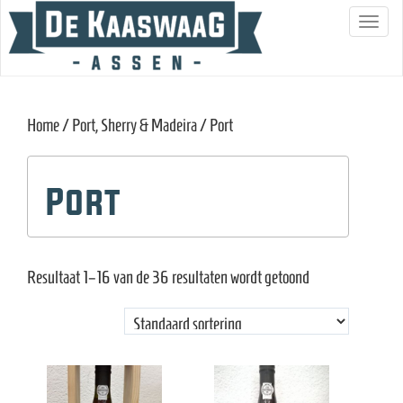
S
c
h
a
Home
/
Port, Sherry & Madeira
/ Port
k
e
l
Port
n
a
v
Resultaat 1–16 van de 36 resultaten wordt getoond
i
g
a
t
i