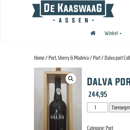
Winkel
Home
/
Port, Sherry & Madeira
/
Port
/ Dalva port Col
Dalva por
244,95
Dalva
Toevoegen
port
Colheita
Categorie:
Port