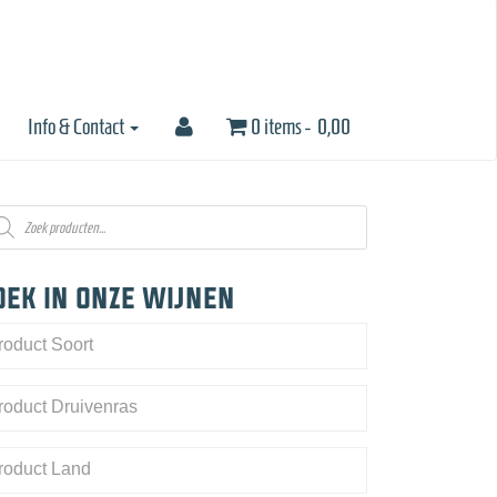
Info & Contact
0 items -
0,00
oducten
eken
oek in onze wijnen