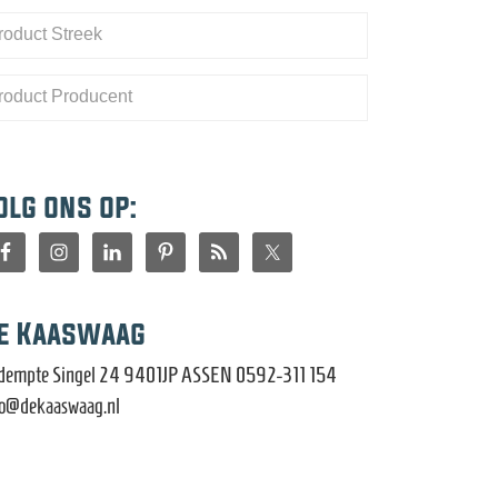
olg ons op:
e Kaaswaag
dempte Singel 24 9401JP ASSEN 0592-311 154
fo@dekaaswaag.nl