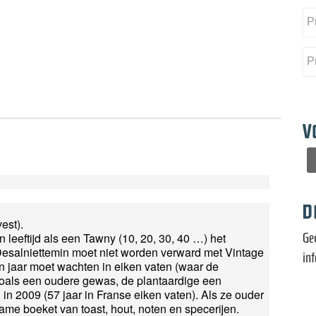
V
D
est).
Ge
leeftijd als een Tawny (10, 20, 30, 40 …) het
. Desalniettemin moet niet worden verward met Vintage
in
 jaar moet wachten in eiken vaten (waar de
zoals een oudere gewas, de plantaardige een
in 2009 (57 jaar in Franse eiken vaten). Als ze ouder
ame boeket van toast, hout, noten en specerijen.