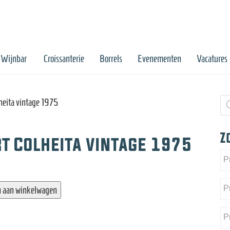
Wijnbar
Croissanterie
Borrels
Evenementen
Vacatures
Pr
heita vintage 1975
zo
Z
t Colheita vintage 1975
 aan winkelwagen