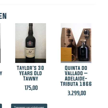
en
Taylor’s 30
Quinta do
y
Years Old
Vallado –
d
Tawny
Adelaide-
Tributa 1866
175,00
3.299,00
Toevoegen aan winkelwagen