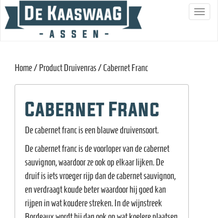
S
c
h
a
Home
/ Product Druivenras / Cabernet Franc
k
e
l
Cabernet Franc
n
a
De cabernet franc is een blauwe druivensoort.
v
De cabernet franc is de voorloper van de cabernet
i
sauvignon, waardoor ze ook op elkaar lijken. De
g
druif is iets vroeger rijp dan de cabernet sauvignon,
a
en verdraagt koude beter waardoor hij goed kan
t
rijpen in wat koudere streken. In de wijnstreek
i
Bordeaux wordt hij dan ook op wat koelere plaatsen