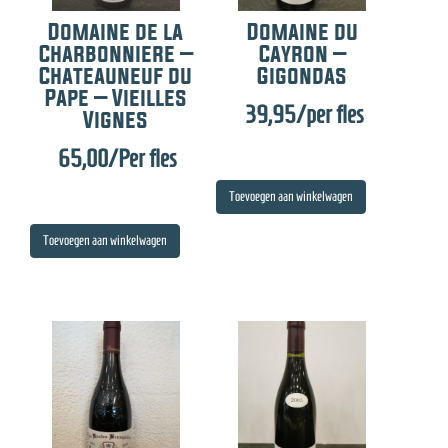
Domaine de la
Domaine du
Charbonniere –
Cayron –
Chateauneuf du
Gigondas
Pape – Vieilles
39,95
/per fles
Vignes
65,00
/Per fles
Toevoegen aan winkelwagen
Toevoegen aan winkelwagen