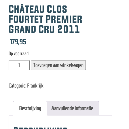
e
Château Clos
Fourtet Premier
Grand Cru 2011
179,95
Op voorraad
Château
Toevoegen aan winkelwagen
Clos
Fourtet
Categorie:
Frankrijk
Premier
Grand
Cru
Beschrijving
Aanvullende informatie
2011
aantal