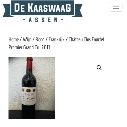
S
c
h
a
Home
/
Wijn
/
Rood
/
Frankrijk
/ Château Clos Fourtet
k
Premier Grand Cru 2011
e
l
n
a
v
i
g
a
t
i