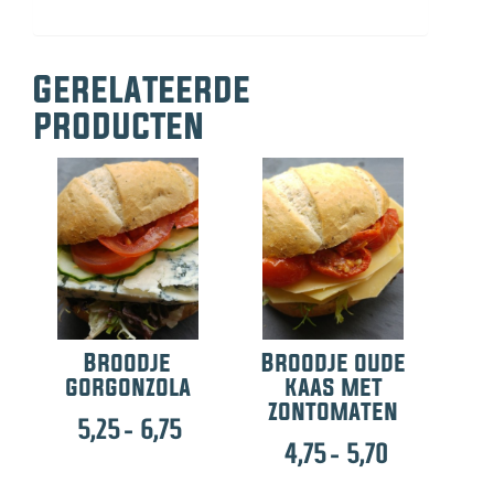
Gerelateerde
producten
Broodje
Broodje oude
gorgonzola
kaas met
zontomaten
Prijsklasse:
5,25
-
6,75
Prijsklasse:
4,75
-
5,70
5,25
4,75