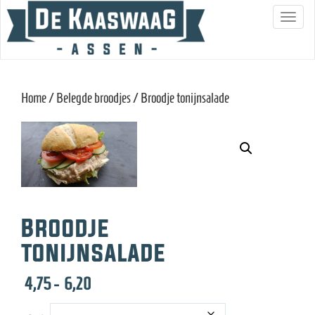
S
c
h
a
Home
/
Belegde broodjes
/ Broodje tonijnsalade
k
e
l
n
a
v
i
Broodje
g
tonijnsalade
a
t
Prijsklasse:
4,75
-
6,20
i
4,75