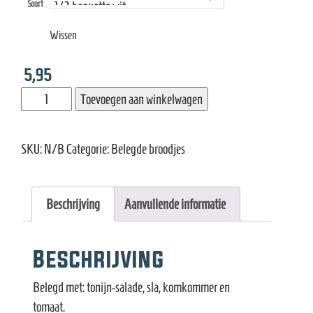
e
Soort
tot
Wissen
6,20
5,95
Broodje
Toevoegen aan winkelwagen
tonijnsalade
aantal
SKU:
N/B
Categorie:
Belegde broodjes
Beschrijving
Aanvullende informatie
Beschrijving
Belegd met: tonijn-salade, sla, komkommer en
tomaat.