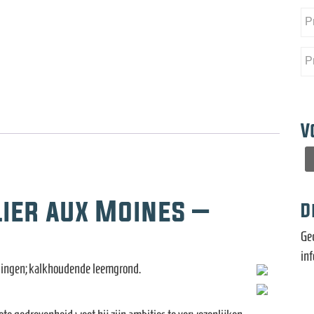
V
lier aux Moines –
D
Ge
in
ellingen; kalkhoudende leemgrond.