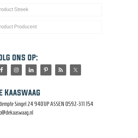
olg ons op:
e Kaaswaag
dempte Singel 24 9401JP ASSEN 0592-311 154
fo@dekaaswaag.nl