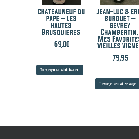
Chateauneuf du
Jean-Luc & Er
pape – Les
Burguet –
hautes
Gevrey
Brusquieres
Chambertin,
Mes Favorite
69,00
Vieilles Vign
79,95
Toevoegen aan winkelwagen
Toevoegen aan winkelwagen