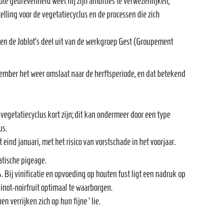
ote gedrevenheid weet hij zijn ambities te verwezenlijken,
lling voor de vegetatiecyclus en de processen die zich
en de Joblot’s deel uit van de werkgroep Gest (Groupement
mber het weer omslaat naar de herftsperiode, en dat betekend
vegetatiecyclus kort zijn; dit kan ondermeer door een type
us.
eind januari, met het risico van vorstschade in het voorjaar.
atische pigeage.
 Bij vinificatie en opvoeding op houten fust ligt een nadruk op
 pinot-noirfruit optimaal te waarborgen.
n verrijken zich op hun fijne ‘lie.