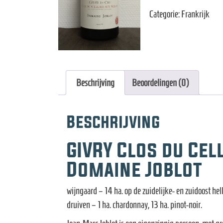
-
Categorie:
Frankrijk
Givry
1er
Cru
2016
aantal
Beschrijving
Beoordelingen (0)
Beschrijving
GIVRY Clos du Cel
Domaine Joblot
wijngaard – 14 ha. op de zuidelijke- en zuidoost h
druiven – 1 ha. chardonnay, 13 ha. pinot-noir.