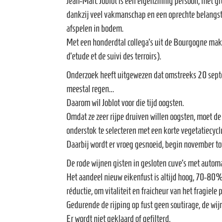
Jean-Marc Joblot is een eigenzinnig persoon, met gr
dankzij veel vakmanschap en een oprechte belangste
afspelen in bodem.
Met een honderdtal collega’s uit de Bourgogne mak
d’etude et de suivi des terroirs).
Onderzoek heeft uitgewezen dat omstreeks 20 septe
meestal regen…
Daarom wil Joblot voor die tijd oogsten.
Omdat ze zeer rijpe druiven willen oogsten, moet de 
onderstok te selecteren met een korte vegetatiecycl
Daarbij wordt er vroeg gesnoeid, begin november tot 
De rode wijnen gisten in gesloten cuve’s met autom
Het aandeel nieuw eikenfust is altijd hoog, 70-80%.
réductie, om vitaliteit en fraicheur van het fragiele
Gedurende de rijping op fust geen soutirage, de wijne
Er wordt niet geklaard of gefilterd.