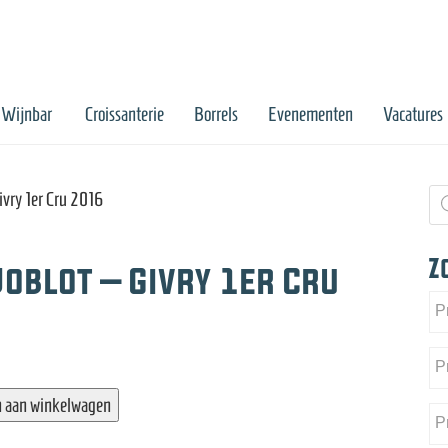
Wijnbar
Croissanterie
Borrels
Evenementen
Vacatures
Pr
ivry 1er Cru 2016
zo
Z
oblot – Givry 1er Cru
 aan winkelwagen