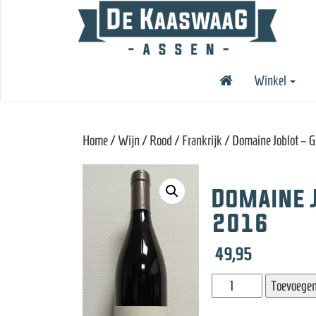
Winkel
Home
/
Wijn
/
Rood
/
Frankrijk
/ Domaine Joblot – G
Domaine J
2016
49,95
Domaine
Toevoegen
Joblot