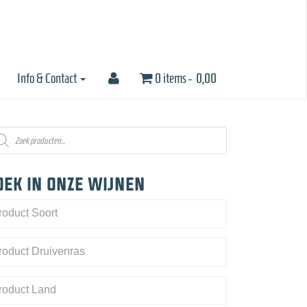
Info & Contact
0 items -
0,00
oducten
eken
oek in onze wijnen