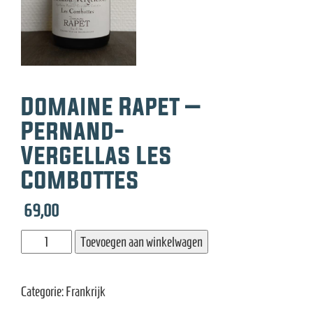
e
Domaine Rapet –
Pernand-
Vergellas Les
Combottes
69,00
Domaine
Toevoegen aan winkelwagen
Rapet
-
Categorie:
Frankrijk
Pernand-