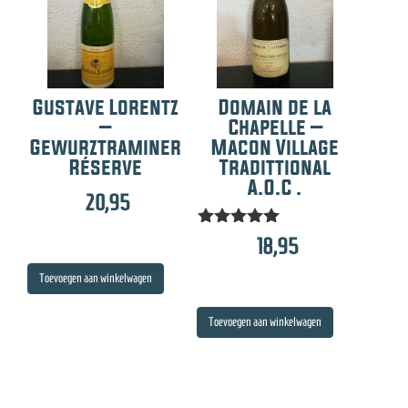
Gustave Lorentz
Domain de la
–
Chapelle –
Gewurztraminer
Macon Village
Réserve
Tradittional
A.O.C .
20,95
Gewaardeer
18,95
d
5.00
Toevoegen aan winkelwagen
uit 5
Toevoegen aan winkelwagen