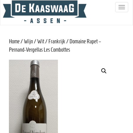
S
c
h
a
Home
/
Wijn
/
Wit
/
Frankrijk
/ Domaine Rapet –
k
Pernand-Vergellas Les Combottes
e
l
n
a
v
i
g
a
t
i