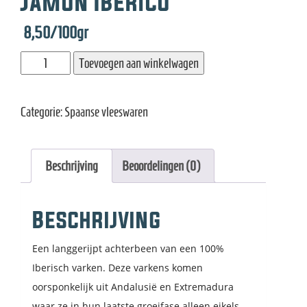
Jamon Iberico
e
8,50
/100gr
Jamon
Toevoegen aan winkelwagen
Iberico
aantal
Categorie:
Spaanse vleeswaren
Beschrijving
Beoordelingen (0)
Beschrijving
Een langgerijpt achterbeen van een 100%
Iberisch varken. Deze varkens komen
oorsponkelijk uit Andalusië en Extremadura
waar ze in hun laatste groeifase alleen eikels