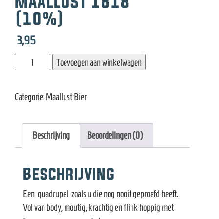
Maallust 1818
e
(10%)
3,95
Maallust
Toevoegen aan winkelwagen
1818
(10%)
Categorie:
Maallust Bier
aantal
Beschrijving
Beoordelingen (0)
Beschrijving
Een quadrupel zoals u die nog nooit geproefd heeft.
Vol van body, moutig, krachtig en flink hoppig met