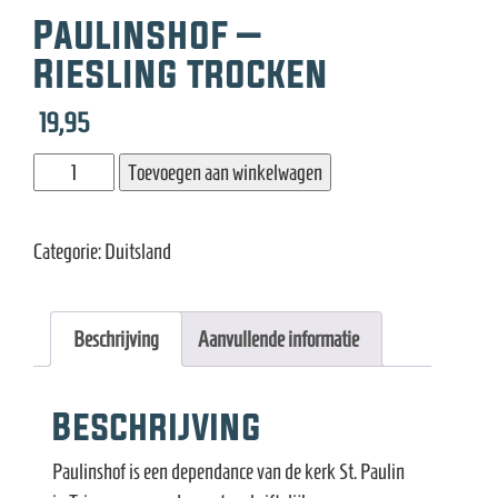
e
Paulinshof –
Riesling trocken
19,95
Paulinshof
Toevoegen aan winkelwagen
-
Riesling
Categorie:
Duitsland
trocken
aantal
Beschrijving
Aanvullende informatie
Beschrijving
Paulinshof is een dependance van de kerk St. Paulin