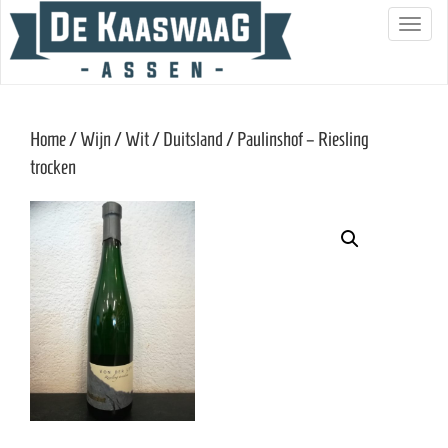
S
c
h
a
Home
/
Wijn
/
Wit
/
Duitsland
/ Paulinshof – Riesling
k
trocken
e
l
n
a
v
i
g
a
t
i