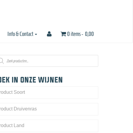
Info & Contact
0 items -
0,00
oducten
eken
oek in onze wijnen