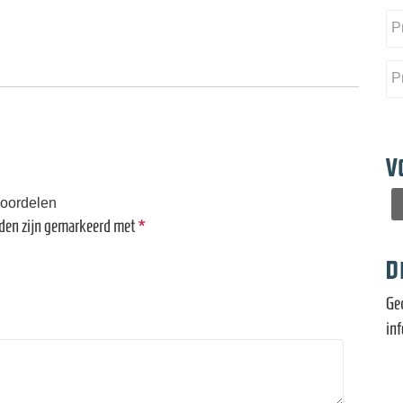
V
eoordelen
lden zijn gemarkeerd met
*
D
Ge
in