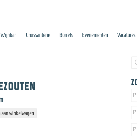
Wijnbar
Croissanterie
Borrels
Evenementen
Vacatures
Pr
zo
Z
gezouten
am
 aan winkelwagen