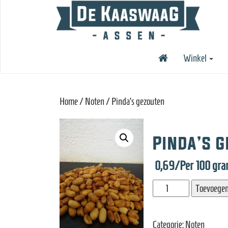
Winkel
Home
/
Noten
/ Pinda’s gezouten
Pinda’s 
0,69
/Per 100 gr
Pinda's
Toevoegen
gezouten
aantal
Categorie:
Noten