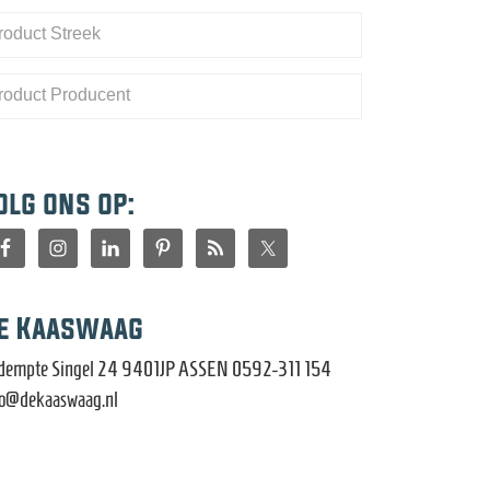
olg ons op:
e Kaaswaag
dempte Singel 24 9401JP ASSEN 0592-311 154
fo@dekaaswaag.nl