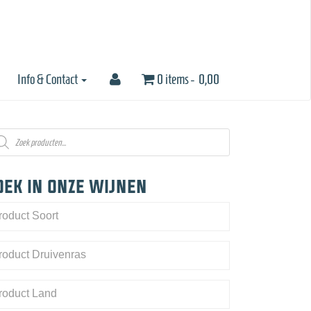
Info & Contact
0 items -
0,00
oducten
eken
oek in onze wijnen