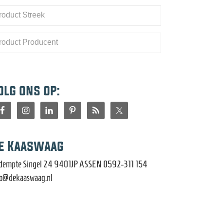
olg ons op:
e Kaaswaag
dempte Singel 24 9401JP ASSEN 0592-311 154
fo@dekaaswaag.nl