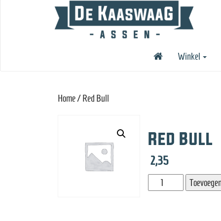
Winkel
Home
/ Red Bull
Red Bull
2,35
Red
Toevoegen
Bull
aantal