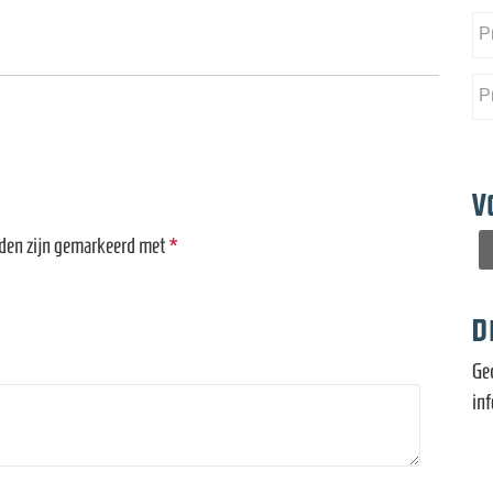
V
n
lden zijn gemarkeerd met
*
D
Ge
in