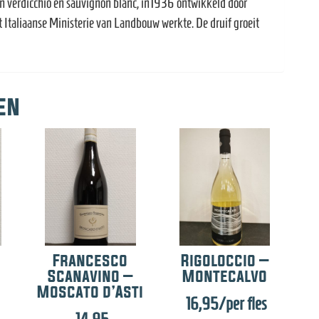
sen verdicchio en sauvignon blanc, in1936 ontwikkeld door
 Italiaanse Ministerie van Landbouw werkte. De druif groeit
en
Francesco
Rigoloccio –
Scanavino –
Montecalvo
Moscato d’Asti
16,95
/per fles