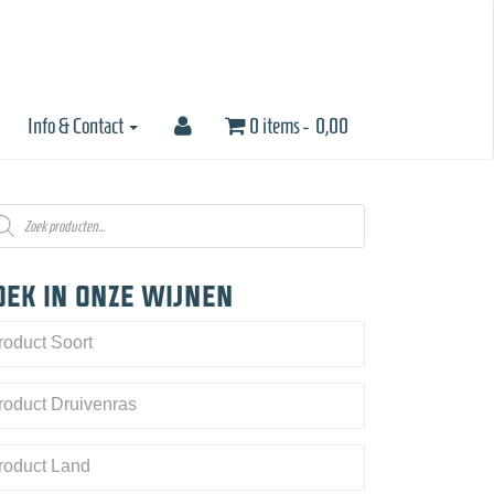
Info & Contact
0 items -
0,00
oducten
eken
oek in onze wijnen