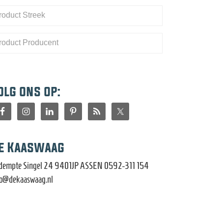
olg ons op:
e Kaaswaag
dempte Singel 24 9401JP ASSEN 0592-311 154
fo@dekaaswaag.nl