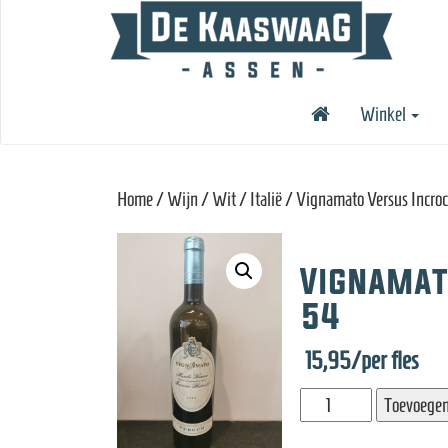
Winkel
Home
/
Wijn
/
Wit
/
Italië
/ Vignamato Versus Incroc
Vignamat
54
15,95
/per fles
Vignamato
Toevoegen
Versus