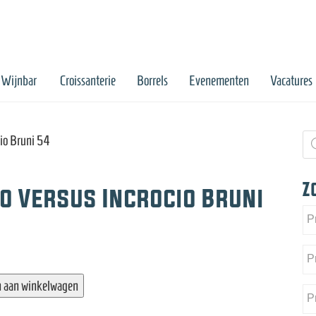
Wijnbar
Croissanterie
Borrels
Evenementen
Vacatures
Pr
io Bruni 54
zo
Z
o Versus Incrocio Bruni
 aan winkelwagen