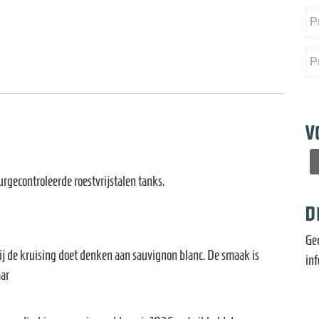
V
urgecontroleerde roestvrijstalen tanks.
D
Ge
zij de kruising doet denken aan sauvignon blanc. De smaak is
in
aar