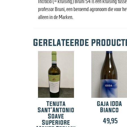
Incrocio (= kruising) Bruni 54 is een kruising tus
professor Bruni, een beroemd agronoom die voor het
alleen in de Marken.
Gerelateerde product
Tenuta
Gaja IDDA
Sant’Antonio
Bianco
Soave
49,95
Superiore