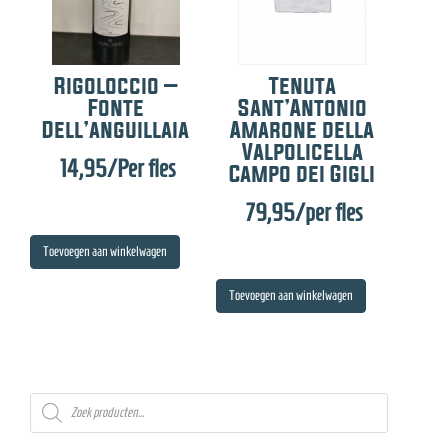
Rigoloccio –
Tenuta
Fonte
Sant’Antonio
Dell’anguillaia
Amarone della
Valpolicella
14,95
/Per fles
Campo dei Gigli
79,95
/per fles
Toevoegen aan winkelwagen
Toevoegen aan winkelwagen
Producten
zoeken