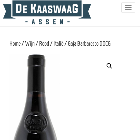
S
c
h
a
Home
/
Wijn
/
Rood
/
Italië
/ Gaja Barbaresco DOCG
k
e
l
n
a
v
i
g
a
t
i