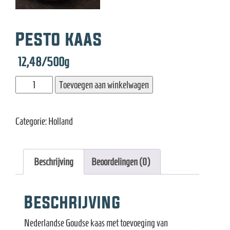
e
Pesto kaas
12,48
/500g
Pesto
Toevoegen aan winkelwagen
kaas
aantal
Categorie:
Holland
Beschrijving
Beoordelingen (0)
Beschrijving
Nederlandse Goudse kaas met toevoeging van