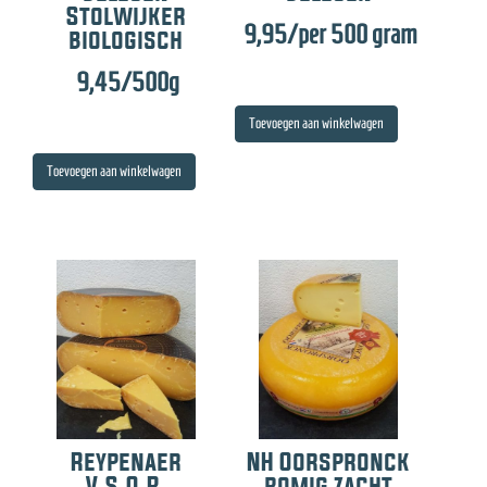
Stolwijker
9,95
/per 500 gram
biologisch
9,45
/500g
Toevoegen aan winkelwagen
Toevoegen aan winkelwagen
Reypenaer
NH Oorspronck
V.S.O.P.
romig zacht