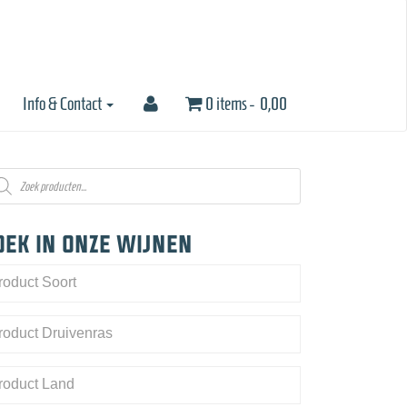
Info & Contact
0 items -
0,00
oducten
eken
oek in onze wijnen