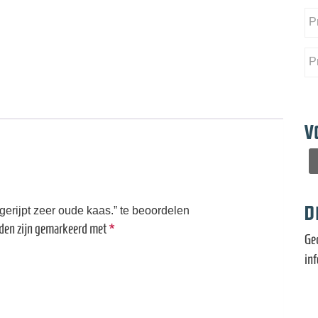
V
D
rijpt zeer oude kaas.” te beoordelen
lden zijn gemarkeerd met
*
Ge
in