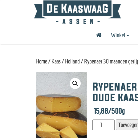
Winkel
Home
/
Kaas
/
Holland
/ Rypenaer 30 maanden gerijpt
Rypenaer
oude kaas
15,88
/500g
Rypenaer
Toevoegen
30