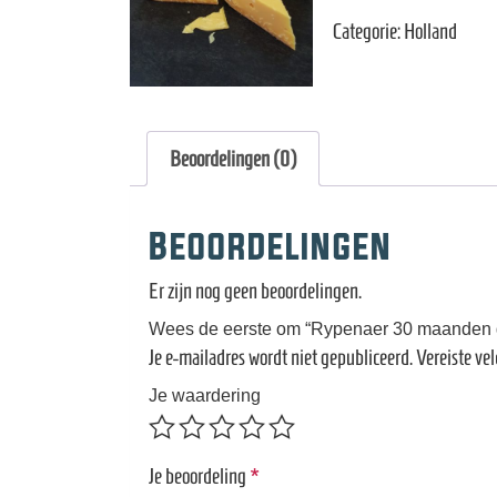
maanden
Categorie:
Holland
gerijpt
zeer
oude
kaas.
Beoordelingen (0)
aantal
Beoordelingen
Er zijn nog geen beoordelingen.
Wees de eerste om “Rypenaer 30 maanden ge
Je e-mailadres wordt niet gepubliceerd.
Vereiste ve
Je waardering
Je beoordeling
*