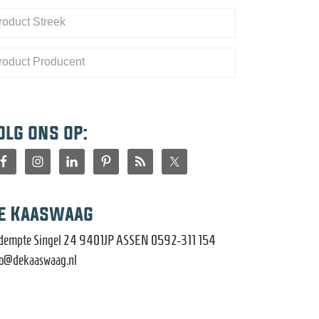
olg ons op:
e Kaaswaag
dempte Singel 24 9401JP ASSEN 0592-311 154
fo@dekaaswaag.nl