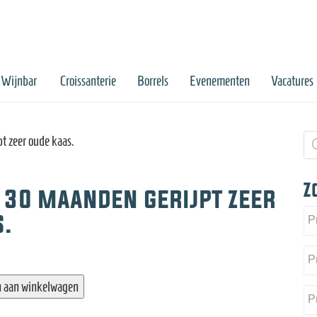
Wijnbar
Croissanterie
Borrels
Evenementen
Vacatures
Pr
 zeer oude kaas.
zo
Z
 30 maanden gerijpt zeer
.
 aan winkelwagen