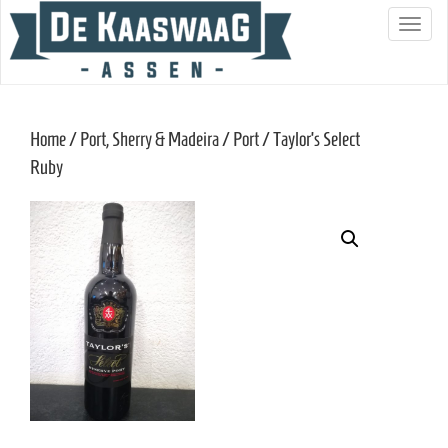
S
c
h
a
Home
/
Port, Sherry & Madeira
/
Port
/ Taylor’s Select
k
Ruby
e
l
n
a
v
i
g
a
t
i