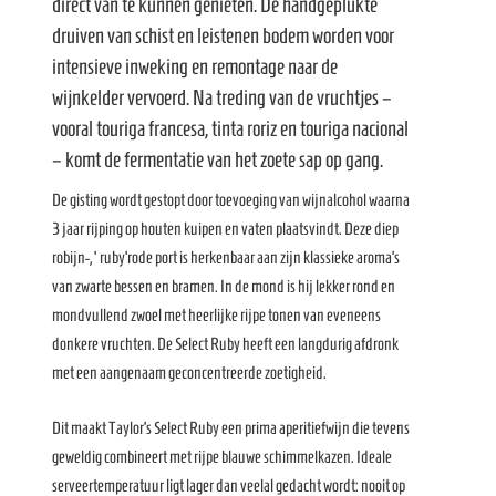
direct van te kunnen genieten. De handgeplukte
druiven van schist en leistenen bodem worden voor
intensieve inweking en remontage naar de
wijnkelder vervoerd. Na treding van de vruchtjes –
vooral touriga francesa, tinta roriz en touriga nacional
– komt de fermentatie van het zoete sap op gang.
De gisting wordt gestopt door toevoeging van wijnalcohol waarna
3 jaar rijping op houten kuipen en vaten plaatsvindt. Deze diep
robijn-, ‘ruby’rode port is herkenbaar aan zijn klassieke aroma’s
van zwarte bessen en bramen. In de mond is hij lekker rond en
mondvullend zwoel met heerlijke rijpe tonen van eveneens
donkere vruchten. De Select Ruby heeft een langdurig afdronk
met een aangenaam geconcentreerde zoetigheid.
Dit maakt Taylor’s Select Ruby een prima aperitiefwijn die tevens
geweldig combineert met rijpe blauwe schimmelkazen. Ideale
serveertemperatuur ligt lager dan veelal gedacht wordt: nooit op