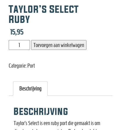
e
Taylor’s Select
Ruby
15,95
Taylor's
Toevoegen aan winkelwagen
Select
Ruby
Categorie:
Port
aantal
Beschrijving
Beschrijving
Taylor’s Select is een ruby port die gemaakt is om