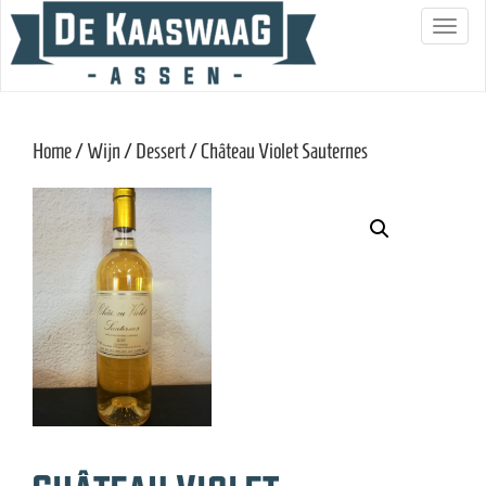
S
c
h
a
Home
/
Wijn
/
Dessert
/ Château Violet Sauternes
k
e
l
n
a
v
i
g
a
t
i