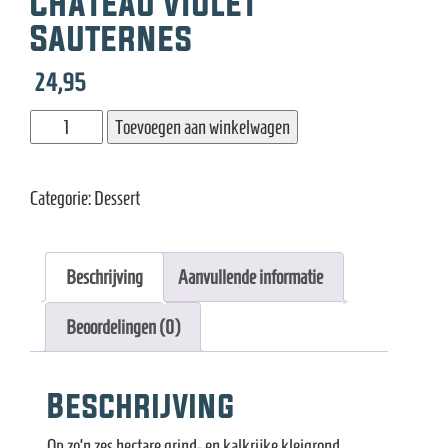
Château Violet
e
Sauternes
24,95
Château
Toevoegen aan winkelwagen
Violet
Sauternes
Categorie:
Dessert
aantal
Beschrijving
Aanvullende informatie
Beoordelingen (0)
Beschrijving
Op zo’n zes hectare grind- en kalkrijke kleigrond